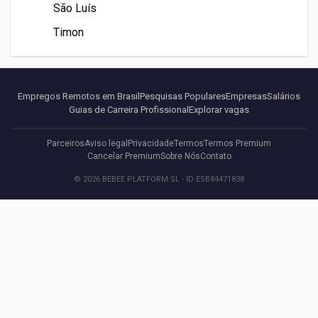
São Luís
Timon
Empregos Remotos em Brasil
Pesquisas Populares
Empresas
Salários
Guias de Carreira Profissional
Explorar vagas
Parceiros
Aviso legal
Privacidade
Termos
Termos Premium
Cancelar Premium
Sobre Nós
Contato
© 2026 BEBEE PLATFORM SL - ID ESB84471838