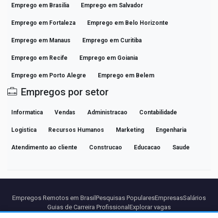
Emprego em Brasilia
Emprego em Salvador
Emprego em Fortaleza
Emprego em Belo Horizonte
Emprego em Manaus
Emprego em Curitiba
Emprego em Recife
Emprego em Goiania
Emprego em Porto Alegre
Emprego em Belem
Empregos por setor
Informatica
Vendas
Administracao
Contabilidade
Logistica
Recursos Humanos
Marketing
Engenharia
Atendimento ao cliente
Construcao
Educacao
Saude
Empregos Remotos em Brasil
Pesquisas Populares
Empresas
Salários
Guias de Carreira Profissional
Explorar vagas