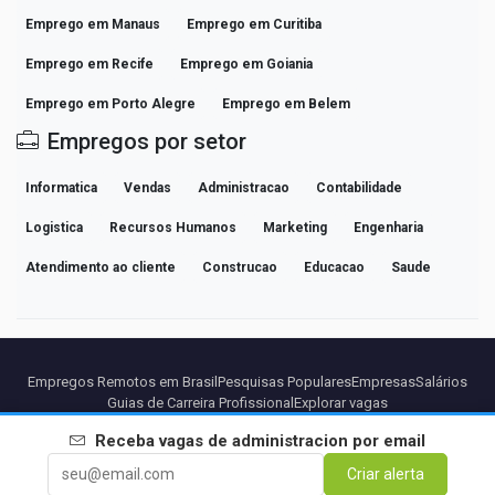
Emprego em Manaus
Emprego em Curitiba
Emprego em Recife
Emprego em Goiania
Emprego em Porto Alegre
Emprego em Belem
Empregos por setor
Informatica
Vendas
Administracao
Contabilidade
Logistica
Recursos Humanos
Marketing
Engenharia
Atendimento ao cliente
Construcao
Educacao
Saude
Empregos Remotos em Brasil
Pesquisas Populares
Empresas
Salários
Guias de Carreira Profissional
Explorar vagas
Receba vagas de
administracion
por email
Parceiros
Aviso legal
Privacidade
Termos
Termos Premium
Criar alerta
Cancelar Premium
Sobre Nós
Contato