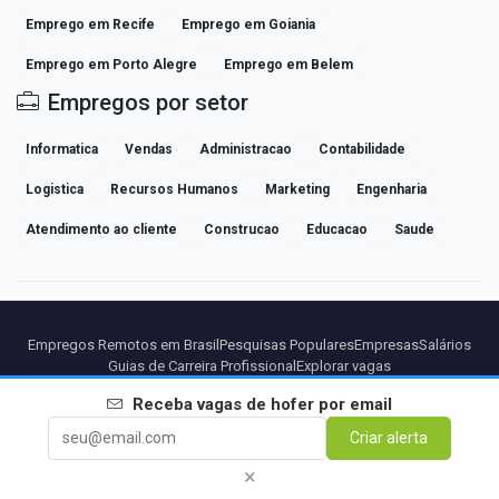
Emprego em Recife
Emprego em Goiania
Emprego em Porto Alegre
Emprego em Belem
Empregos por setor
Informatica
Vendas
Administracao
Contabilidade
Logistica
Recursos Humanos
Marketing
Engenharia
Atendimento ao cliente
Construcao
Educacao
Saude
Empregos Remotos em Brasil
Pesquisas Populares
Empresas
Salários
Guias de Carreira Profissional
Explorar vagas
Receba vagas de
hofer
por email
Parceiros
Aviso legal
Privacidade
Termos
Termos Premium
Criar alerta
Cancelar Premium
Sobre Nós
Contato
×
© 2026 BEBEE PLATFORM SL - ID ESB84471838