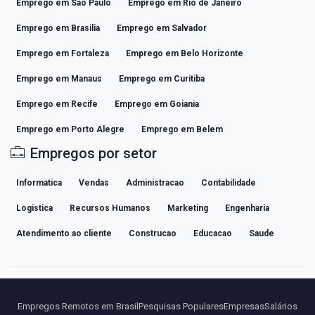
Emprego em Sao Paulo
Emprego em Rio de Janeiro
Emprego em Brasilia
Emprego em Salvador
Emprego em Fortaleza
Emprego em Belo Horizonte
Emprego em Manaus
Emprego em Curitiba
Emprego em Recife
Emprego em Goiania
Emprego em Porto Alegre
Emprego em Belem
Empregos por setor
Informatica
Vendas
Administracao
Contabilidade
Logistica
Recursos Humanos
Marketing
Engenharia
Atendimento ao cliente
Construcao
Educacao
Saude
Empregos Remotos em Brasil
Pesquisas Populares
Empresas
Salários