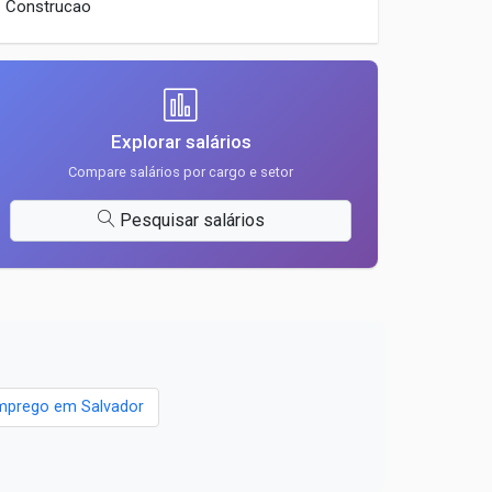
Construcao
Explorar salários
Compare salários por cargo e setor
Pesquisar salários
mprego em Salvador