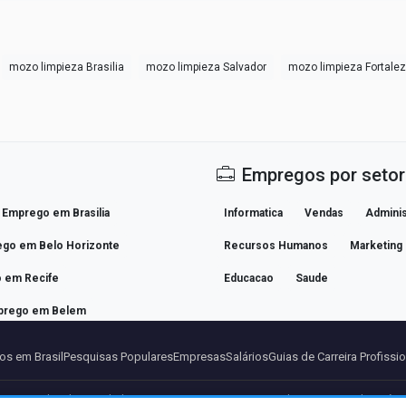
mozo limpieza Brasilia
mozo limpieza Salvador
mozo limpieza Fortale
Empregos por setor
Emprego em Brasilia
Informatica
Vendas
Adminis
go em Belo Horizonte
Recursos Humanos
Marketing
 em Recife
Educacao
Saude
prego em Belem
s em Brasil
Pesquisas Populares
Empresas
Salários
Guias de Carreira Profissi
ros
Aviso legal
Privacidade
Termos
Termos Premium
Cancelar Premium
Sobre Nós
C