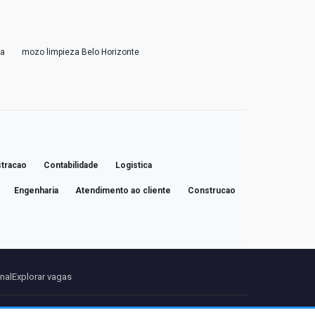
za
mozo limpieza Belo Horizonte
tracao
Contabilidade
Logistica
Engenharia
Atendimento ao cliente
Construcao
onal
Explorar vagas
ontato