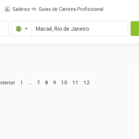
Salários
Guias de Carreira Profissional
nterior
1
...
7
8
9
10
11
12