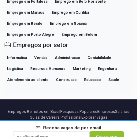
Emprego em Fortaleza
Emprego em Belo Horizonte
Emprego em Manaus
Emprego em Curitiba
Emprego em Recife
Emprego em Goiania
Emprego em Porto Alegre
Emprego em Belem
Empregos por setor
Informatica
Vendas
Administracao
Contabilidade
Logistica
Recursos Humanos
Marketing
Engenharia
Atendimento ao cliente
Construcao
Educacao
Saude
Empregos Remotos em Brasil
Pesquisas Populares
Empresas
Salários
Guias de Carreira Profissional
Explorar vagas
Receba vagas de
por email
Parceiros
Aviso legal
Privacidade
Termos
Termos Premium