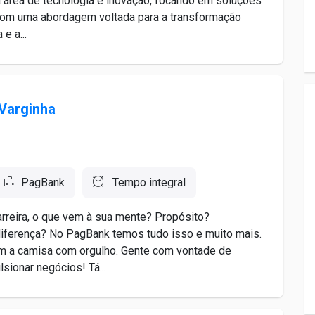
 área de tecnologia e inovação, focando em soluções
Com uma abordagem voltada para a transformação
e a...
 Varginha
PagBank
Tempo integral
reira, o que vem à sua mente? Propósito?
diferença? No PagBank temos tudo isso e muito mais.
 a camisa com orgulho. Gente com vontade de
lsionar negócios! Tá...