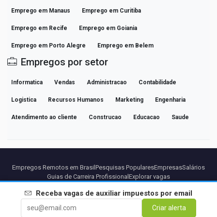
Emprego em Manaus
Emprego em Curitiba
Emprego em Recife
Emprego em Goiania
Emprego em Porto Alegre
Emprego em Belem
Empregos por setor
Informatica
Vendas
Administracao
Contabilidade
Logistica
Recursos Humanos
Marketing
Engenharia
Atendimento ao cliente
Construcao
Educacao
Saude
Empregos Remotos em Brasil
Pesquisas Populares
Empresas
Salários
Guias de Carreira Profissional
Explorar vagas
Receba vagas de
auxiliar impuestos
por email
Parceiros
Aviso legal
Privacidade
Termos
Termos Premium
Criar alerta
Cancelar Premium
Sobre Nós
Contato