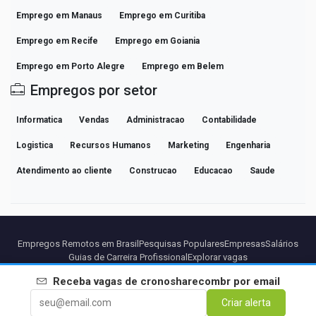
Emprego em Manaus
Emprego em Curitiba
Emprego em Recife
Emprego em Goiania
Emprego em Porto Alegre
Emprego em Belem
Empregos por setor
Informatica
Vendas
Administracao
Contabilidade
Logistica
Recursos Humanos
Marketing
Engenharia
Atendimento ao cliente
Construcao
Educacao
Saude
Empregos Remotos em Brasil
Pesquisas Populares
Empresas
Salários
Guias de Carreira Profissional
Explorar vagas
Receba vagas de
cronosharecombr
por email
Parceiros
Aviso legal
Privacidade
Termos
Termos Premium
Criar alerta
Cancelar Premium
Sobre Nós
Contato