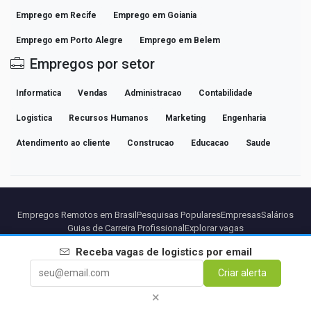
Emprego em Recife
Emprego em Goiania
Emprego em Porto Alegre
Emprego em Belem
Empregos por setor
Informatica
Vendas
Administracao
Contabilidade
Logistica
Recursos Humanos
Marketing
Engenharia
Atendimento ao cliente
Construcao
Educacao
Saude
Empregos Remotos em Brasil
Pesquisas Populares
Empresas
Salários
Guias de Carreira Profissional
Explorar vagas
Receba vagas de
logistics
por email
Parceiros
Aviso legal
Privacidade
Termos
Termos Premium
Criar alerta
Cancelar Premium
Sobre Nós
Contato
×
© 2026 BEBEE PLATFORM SL - ID ESB84471838