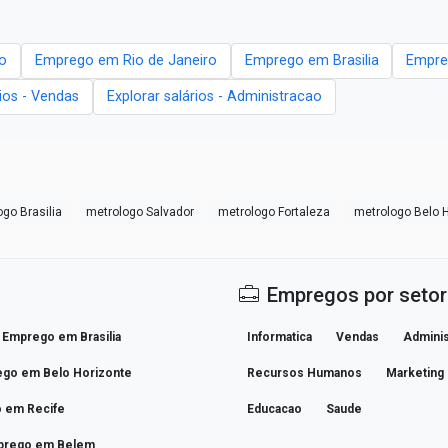
o
Emprego em Rio de Janeiro
Emprego em Brasilia
Empre
rios - Vendas
Explorar salários - Administracao
go Brasilia
metrologo Salvador
metrologo Fortaleza
metrologo Belo 
Empregos por setor
Emprego em Brasilia
Informatica
Vendas
Adminis
go em Belo Horizonte
Recursos Humanos
Marketing
 em Recife
Educacao
Saude
prego em Belem