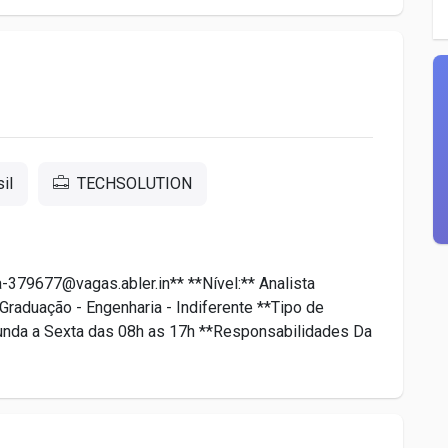
il
TECHSOLUTION
-379677@vagas.abler.in** **Nível:** Analista
Graduação - Engenharia - Indiferente **Tipo de
gunda a Sexta das 08h as 17h **Responsabilidades Da