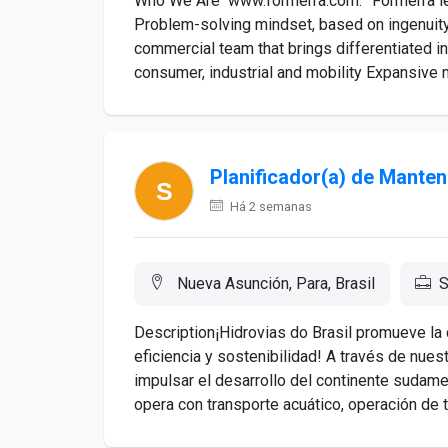
Who We Are www.formerra.com. Formerra lead
Problem-solving mindset, based on ingenuity
commercial team that brings differentiated i
consumer, industrial and mobility Expansive mat
Planificador(a) de Mante
Há 2 semanas
Nueva Asunción, Para, Brasil
S
Description¡Hidrovias do Brasil promueve la
eficiencia y sostenibilidad! A través de nue
impulsar el desarrollo del continente sudam
opera con transporte acuático, operación de te