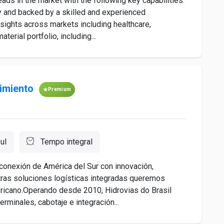
s in the market with the following key capabilities:
 and backed by a skilled and experienced
nsights across markets including healthcare,
erial portfolio, including...
nimiento
Premium
ul
Tempo integral
 conexión de América del Sur con innovación,
stras soluciones logísticas integradas queremos
ericano.Operando desde 2010, Hidrovias do Brasil
rminales, cabotaje e integración...