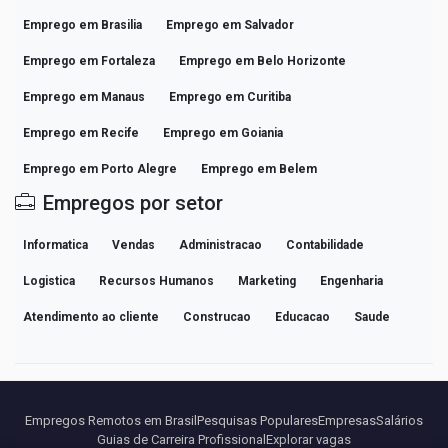
Emprego em Brasilia
Emprego em Salvador
Emprego em Fortaleza
Emprego em Belo Horizonte
Emprego em Manaus
Emprego em Curitiba
Emprego em Recife
Emprego em Goiania
Emprego em Porto Alegre
Emprego em Belem
Empregos por setor
Informatica
Vendas
Administracao
Contabilidade
Logistica
Recursos Humanos
Marketing
Engenharia
Atendimento ao cliente
Construcao
Educacao
Saude
Empregos Remotos em Brasil
Pesquisas Populares
Empresas
Salários
Guias de Carreira Profissional
Explorar vagas