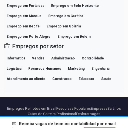
Emprego em Fortaleza
Emprego em Belo Horizonte
Emprego em Manaus
Emprego em Curitiba
Emprego em Recife
Emprego em Goiania
Emprego em Porto Alegre
Emprego em Belem
Empregos por setor
Informatica
Vendas
Administracao
Contabilidade
Logistica
Recursos Humanos
Marketing
Engenharia
Atendimento ao cliente
Construcao
Educacao
Saude
Empregos Remotos em Brasil
Pesquisas Populares
Empresas
Salários
Guias de Carreira Profissional
Explorar vagas
Receba vagas de
tecnico contabilidad
por email
Parceiros
Aviso legal
Privacidade
Termos
Termos Premium