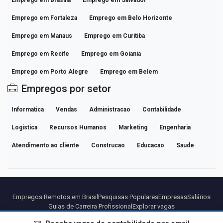
Emprego em Fortaleza
Emprego em Belo Horizonte
Emprego em Manaus
Emprego em Curitiba
Emprego em Recife
Emprego em Goiania
Emprego em Porto Alegre
Emprego em Belem
Empregos por setor
Informatica
Vendas
Administracao
Contabilidade
Logistica
Recursos Humanos
Marketing
Engenharia
Atendimento ao cliente
Construcao
Educacao
Saude
Empregos Remotos em Brasil
Pesquisas Populares
Empresas
Salários
Guias de Carreira Profissional
Explorar vagas